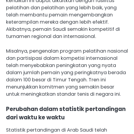
Kenaikan ini dapat dikaitkan dengan fasilitas
pelatihan dan pelatihan yang lebih baik, yang
telah membantu pemain mengembangkan
keterampilan mereka dengan lebih efektif.
Akibatnya, pemain Saudi semakin kompetitif di
turnamen regional dan internasional.
Misalnya, pengenalan program pelatihan nasional
dan partisipasi dalam kompetisi internasional
telah menyebabkan peningkatan yang nyata
dalam jumlah pemain yang peringkatnya berada
dalam 100 besar di Timur Tengah. Tren ini
menunjukkan komitmen yang semakin besar
untuk meningkatkan standar tenis di negara ini.
Perubahan dalam statistik pertandingan
dari waktu ke waktu
Statistik pertandingan di Arab Saudi telah