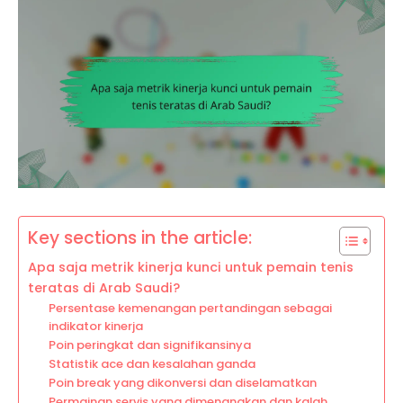
Key sections in the article:
Apa saja metrik kinerja kunci untuk pemain tenis
teratas di Arab Saudi?
Persentase kemenangan pertandingan sebagai
indikator kinerja
Poin peringkat dan signifikansinya
Statistik ace dan kesalahan ganda
Poin break yang dikonversi dan diselamatkan
Permainan servis yang dimenangkan dan kalah