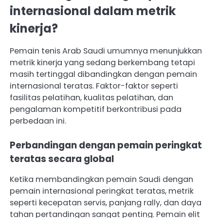
internasional dalam metrik
kinerja?
Pemain tenis Arab Saudi umumnya menunjukkan
metrik kinerja yang sedang berkembang tetapi
masih tertinggal dibandingkan dengan pemain
internasional teratas. Faktor-faktor seperti
fasilitas pelatihan, kualitas pelatihan, dan
pengalaman kompetitif berkontribusi pada
perbedaan ini.
Perbandingan dengan pemain peringkat
teratas secara global
Ketika membandingkan pemain Saudi dengan
pemain internasional peringkat teratas, metrik
seperti kecepatan servis, panjang rally, dan daya
tahan pertandingan sangat penting. Pemain elit