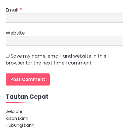
Email
*
Website
Save my name, email, and website in this
browser for the next time I comment.
Tautan Cepat
Jelajahi
Kisah kami
Hubungi kami