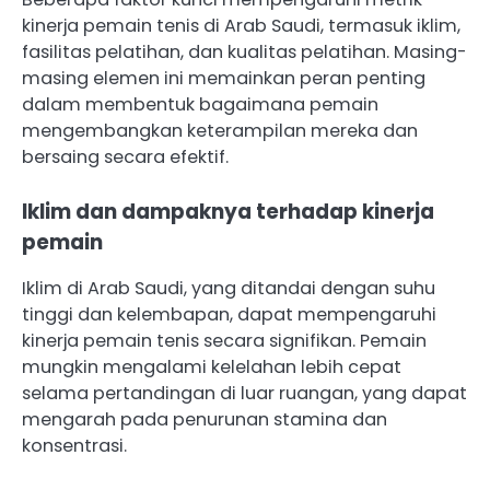
kinerja pemain tenis di Arab Saudi, termasuk iklim,
fasilitas pelatihan, dan kualitas pelatihan. Masing-
masing elemen ini memainkan peran penting
dalam membentuk bagaimana pemain
mengembangkan keterampilan mereka dan
bersaing secara efektif.
Iklim dan dampaknya terhadap kinerja
pemain
Iklim di Arab Saudi, yang ditandai dengan suhu
tinggi dan kelembapan, dapat mempengaruhi
kinerja pemain tenis secara signifikan. Pemain
mungkin mengalami kelelahan lebih cepat
selama pertandingan di luar ruangan, yang dapat
mengarah pada penurunan stamina dan
konsentrasi.