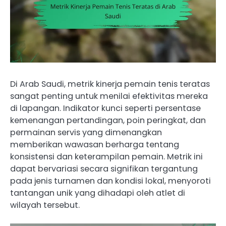
Di Arab Saudi, metrik kinerja pemain tenis teratas
sangat penting untuk menilai efektivitas mereka
di lapangan. Indikator kunci seperti persentase
kemenangan pertandingan, poin peringkat, dan
permainan servis yang dimenangkan
memberikan wawasan berharga tentang
konsistensi dan keterampilan pemain. Metrik ini
dapat bervariasi secara signifikan tergantung
pada jenis turnamen dan kondisi lokal, menyoroti
tantangan unik yang dihadapi oleh atlet di
wilayah tersebut.