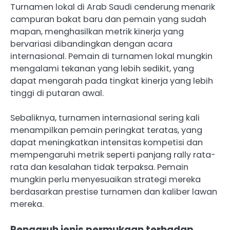
Turnamen lokal di Arab Saudi cenderung menarik
campuran bakat baru dan pemain yang sudah
mapan, menghasilkan metrik kinerja yang
bervariasi dibandingkan dengan acara
internasional. Pemain di turnamen lokal mungkin
mengalami tekanan yang lebih sedikit, yang
dapat mengarah pada tingkat kinerja yang lebih
tinggi di putaran awal.
Sebaliknya, turnamen internasional sering kali
menampilkan pemain peringkat teratas, yang
dapat meningkatkan intensitas kompetisi dan
mempengaruhi metrik seperti panjang rally rata-
rata dan kesalahan tidak terpaksa. Pemain
mungkin perlu menyesuaikan strategi mereka
berdasarkan prestise turnamen dan kaliber lawan
mereka.
Pengaruh jenis permukaan terhadap