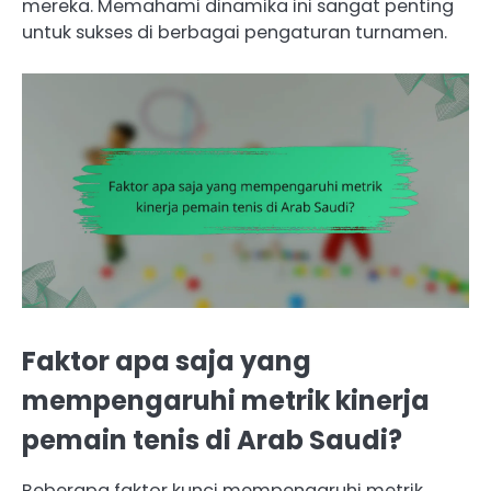
mereka. Memahami dinamika ini sangat penting
untuk sukses di berbagai pengaturan turnamen.
Faktor apa saja yang
mempengaruhi metrik kinerja
pemain tenis di Arab Saudi?
Beberapa faktor kunci mempengaruhi metrik