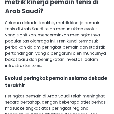
metrik kinerja pemain tenis di
Arab Saudi?
Selama dekade terakhir, metrik kinerja pemain
tenis di Arab Saudi telah menunjukkan evolusi
yang signifikan, mencerminkan meningkatnya
popularitas olahraga ini. Tren kunci termasuk
perbaikan dalam peringkat pemain dan statistik
pertandingan, yang dipengaruhi oleh munculnya
bakat baru dan peningkatan investasi dalam
infrastruktur tenis.
Evolusi peringkat pemain selama dekade
terakhir
Peringkat pemain di Arab Saudi telah meningkat
secara bertahap, dengan beberapa atlet berhasil
masuk ke tingkat atas peringkat regional.