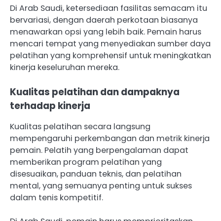
Di Arab Saudi, ketersediaan fasilitas semacam itu
bervariasi, dengan daerah perkotaan biasanya
menawarkan opsi yang lebih baik. Pemain harus
mencari tempat yang menyediakan sumber daya
pelatihan yang komprehensif untuk meningkatkan
kinerja keseluruhan mereka.
Kualitas pelatihan dan dampaknya
terhadap kinerja
Kualitas pelatihan secara langsung
mempengaruhi perkembangan dan metrik kinerja
pemain. Pelatih yang berpengalaman dapat
memberikan program pelatihan yang
disesuaikan, panduan teknis, dan pelatihan
mental, yang semuanya penting untuk sukses
dalam tenis kompetitif.