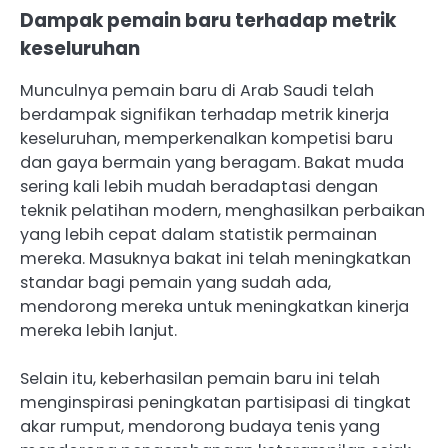
Dampak pemain baru terhadap metrik
keseluruhan
Munculnya pemain baru di Arab Saudi telah
berdampak signifikan terhadap metrik kinerja
keseluruhan, memperkenalkan kompetisi baru
dan gaya bermain yang beragam. Bakat muda
sering kali lebih mudah beradaptasi dengan
teknik pelatihan modern, menghasilkan perbaikan
yang lebih cepat dalam statistik permainan
mereka. Masuknya bakat ini telah meningkatkan
standar bagi pemain yang sudah ada,
mendorong mereka untuk meningkatkan kinerja
mereka lebih lanjut.
Selain itu, keberhasilan pemain baru ini telah
menginspirasi peningkatan partisipasi di tingkat
akar rumput, mendorong budaya tenis yang