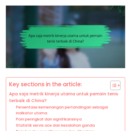
Key sections in the article:
Apa saja metrik kinerja utama untuk pemain tenis
terbaik di China?
Persentase kemenangan pertandingan sebagai
indikator utama
Poin peringkat dan signifikansinya
Statistik servis ace dan kesalahan ganda