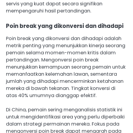
servis yang kuat dapat secara signifikan
mempengaruhi hasil pertandingan.
Poin break yang dikonversi dan dihadapi
Poin break yang dikonversi dan dihadapi adalah
metrik penting yang menunjukkan kinerja seorang
pemain selama momen-momen kritis dalam
pertandingan. Mengonversi poin break
menunjukkan kemampuan seorang pemain untuk
memanfaatkan kelemahan lawan, sementara
jumlah yang dihadapi mencerminkan ketahanan
mereka di bawah tekanan. Tingkat konversi di
atas 40% umumnya dianggap efektif.
Di China, pemain sering menganalisis statistik ini
untuk mengidentifikasi area yang perlu diperbaiki
dalam strategi permainan mereka. Fokus pada
mengonversi poin break dapat mengarah pada