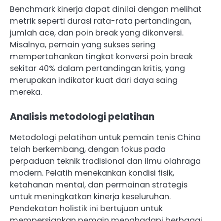
Benchmark kinerja dapat dinilai dengan melihat
metrik seperti durasi rata-rata pertandingan,
jumlah ace, dan poin break yang dikonversi.
Misalnya, pemain yang sukses sering
mempertahankan tingkat konversi poin break
sekitar 40% dalam pertandingan kritis, yang
merupakan indikator kuat dari daya saing
mereka.
Analisis metodologi pelatihan
Metodologi pelatihan untuk pemain tenis China
telah berkembang, dengan fokus pada
perpaduan teknik tradisional dan ilmu olahraga
modern. Pelatih menekankan kondisi fisik,
ketahanan mental, dan permainan strategis
untuk meningkatkan kinerja keseluruhan.
Pendekatan holistik ini bertujuan untuk
mempersiapkan pemain menghadapi berbagai