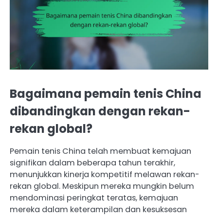
Bagaimana pemain tenis China
dibandingkan dengan rekan-
rekan global?
Pemain tenis China telah membuat kemajuan
signifikan dalam beberapa tahun terakhir,
menunjukkan kinerja kompetitif melawan rekan-
rekan global. Meskipun mereka mungkin belum
mendominasi peringkat teratas, kemajuan
mereka dalam keterampilan dan kesuksesan