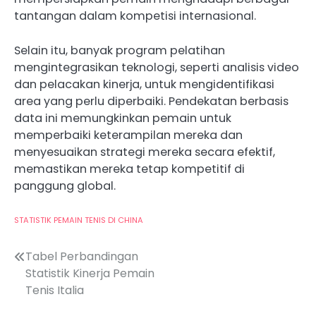
tantangan dalam kompetisi internasional.
Selain itu, banyak program pelatihan
mengintegrasikan teknologi, seperti analisis video
dan pelacakan kinerja, untuk mengidentifikasi
area yang perlu diperbaiki. Pendekatan berbasis
data ini memungkinkan pemain untuk
memperbaiki keterampilan mereka dan
menyesuaikan strategi mereka secara efektif,
memastikan mereka tetap kompetitif di
panggung global.
STATISTIK PEMAIN TENIS DI CHINA
Post
Tabel Perbandingan
Statistik Kinerja Pemain
navigation
Tenis Italia