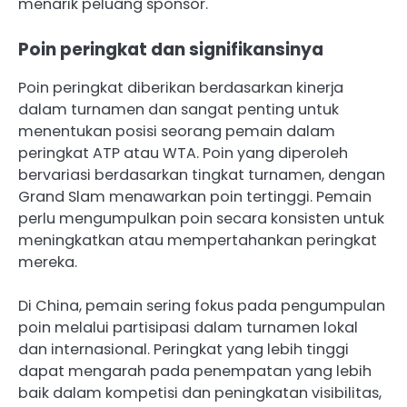
menarik peluang sponsor.
Poin peringkat dan signifikansinya
Poin peringkat diberikan berdasarkan kinerja
dalam turnamen dan sangat penting untuk
menentukan posisi seorang pemain dalam
peringkat ATP atau WTA. Poin yang diperoleh
bervariasi berdasarkan tingkat turnamen, dengan
Grand Slam menawarkan poin tertinggi. Pemain
perlu mengumpulkan poin secara konsisten untuk
meningkatkan atau mempertahankan peringkat
mereka.
Di China, pemain sering fokus pada pengumpulan
poin melalui partisipasi dalam turnamen lokal
dan internasional. Peringkat yang lebih tinggi
dapat mengarah pada penempatan yang lebih
baik dalam kompetisi dan peningkatan visibilitas,