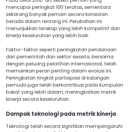
Pada awal 2010-an, sedikit pemain yang
mencapai peringkat 100 teratas, sementara
sekarang banyak pemain secara konsisten
berada dalam rentang ini. Perubahan ini
menunjukkan lanskap yang lebih kompetitif dan
kinerja keseluruhan yang lebih baik.
Faktor-faktor seperti peningkatan pendanaan
dari pemerintah dan sektor swasta, bersama
dengan peluang pelatihan internasional, telah
memainkan peran penting dalam evolusi ini.
Peningkatan tingkat partisipasi di kalangan
pemuda juga telah berkontribusi pada kumpulan
bakat yang lebih dalam, meningkatkan metrik
kinerja secara keseluruhan.
Dampak teknologi pada metrik kinerja
Teknologi telah secara signifikan mempengaruhi