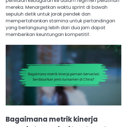
penilaian kebugaran ke dalam regimen pelatihan
mereka. Menargetkan waktu sprint di bawah
sepuluh detik untuk jarak pendek dan
mempertahankan stamina untuk pertandingan
yang berlangsung lebih dari dua jam dapat
memberikan keuntungan kompetitif.
Bagaimana metrik kinerja