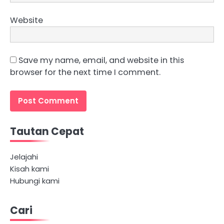
Website
Save my name, email, and website in this
browser for the next time I comment.
Tautan Cepat
Jelajahi
Kisah kami
Hubungi kami
Cari