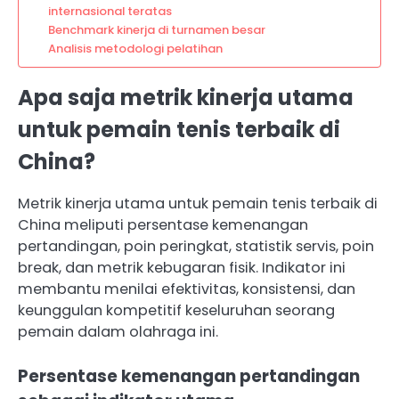
internasional teratas
Benchmark kinerja di turnamen besar
Analisis metodologi pelatihan
Apa saja metrik kinerja utama
untuk pemain tenis terbaik di
China?
Metrik kinerja utama untuk pemain tenis terbaik di
China meliputi persentase kemenangan
pertandingan, poin peringkat, statistik servis, poin
break, dan metrik kebugaran fisik. Indikator ini
membantu menilai efektivitas, konsistensi, dan
keunggulan kompetitif keseluruhan seorang
pemain dalam olahraga ini.
Persentase kemenangan pertandingan