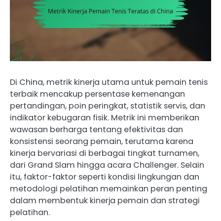
Di China, metrik kinerja utama untuk pemain tenis
terbaik mencakup persentase kemenangan
pertandingan, poin peringkat, statistik servis, dan
indikator kebugaran fisik. Metrik ini memberikan
wawasan berharga tentang efektivitas dan
konsistensi seorang pemain, terutama karena
kinerja bervariasi di berbagai tingkat turnamen,
dari Grand Slam hingga acara Challenger. Selain
itu, faktor-faktor seperti kondisi lingkungan dan
metodologi pelatihan memainkan peran penting
dalam membentuk kinerja pemain dan strategi
pelatihan.