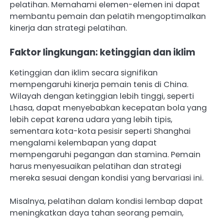
pelatihan. Memahami elemen-elemen ini dapat
membantu pemain dan pelatih mengoptimalkan
kinerja dan strategi pelatihan.
Faktor lingkungan: ketinggian dan iklim
Ketinggian dan iklim secara signifikan
mempengaruhi kinerja pemain tenis di China.
Wilayah dengan ketinggian lebih tinggi, seperti
Lhasa, dapat menyebabkan kecepatan bola yang
lebih cepat karena udara yang lebih tipis,
sementara kota-kota pesisir seperti Shanghai
mengalami kelembapan yang dapat
mempengaruhi pegangan dan stamina. Pemain
harus menyesuaikan pelatihan dan strategi
mereka sesuai dengan kondisi yang bervariasi ini.
Misalnya, pelatihan dalam kondisi lembap dapat
meningkatkan daya tahan seorang pemain,