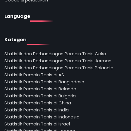
Language
Kategori
Statistik dan Perbandingan Pemain Tenis Ceko
Statistik dan Perbandingan Pemain Tenis Jerman
Statistik dan Perbandingan Pemain Tenis Polandia
Statistik Pemain Tenis di AS
Statistik Pemain Tenis di Bangladesh
Statistik Pemain Tenis di Belanda
Statistik Pemain Tenis di Bulgaria
Statistik Pemain Tenis di China
Statistik Pemain Tenis di India
Statistik Pemain Tenis di Indonesia
Statistik Pemain Tenis di Israel
Statistik Pemain Tenis di Jepang