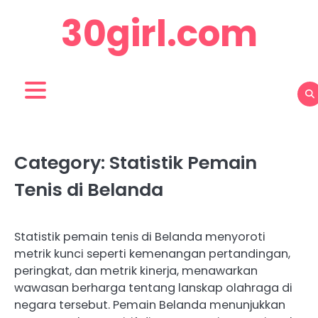
Skip
30girl.com
to
content
Category:
Statistik Pemain
Tenis di Belanda
Statistik pemain tenis di Belanda menyoroti
metrik kunci seperti kemenangan pertandingan,
peringkat, dan metrik kinerja, menawarkan
wawasan berharga tentang lanskap olahraga di
negara tersebut. Pemain Belanda menunjukkan