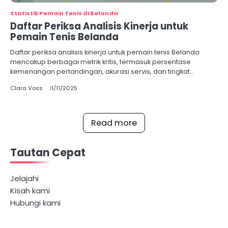
Statistik Pemain Tenis di Belanda
Daftar Periksa Analisis Kinerja untuk
Pemain Tenis Belanda
Daftar periksa analisis kinerja untuk pemain tenis Belanda
mencakup berbagai metrik kritis, termasuk persentase
kemenangan pertandingan, akurasi servis, dan tingkat…
Clara Voss
11/11/2025
Read more
Tautan Cepat
Jelajahi
Kisah kami
Hubungi kami