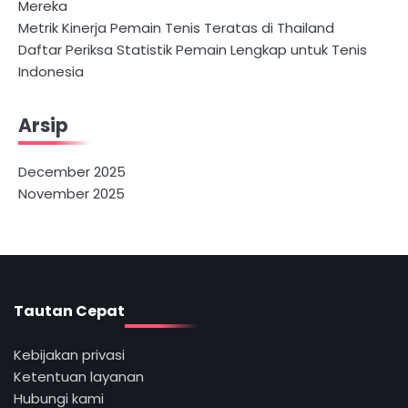
Mereka
Metrik Kinerja Pemain Tenis Teratas di Thailand
Daftar Periksa Statistik Pemain Lengkap untuk Tenis
Indonesia
Arsip
December 2025
November 2025
Tautan Cepat
Kebijakan privasi
Ketentuan layanan
Hubungi kami