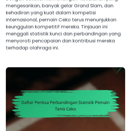
mengesankan, banyak gelar Grand Slam, dan
kehadiran yang kuat dalam kompetisi
internasional, pemain Ceko terus menunjukkan
keunggulan kompetitif mereka. Tinjauan ini
menggali statistik kunci dan perbandingan yang
menyoroti pencapaian dan kontribusi mereka
terhadap olahraga ini.