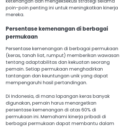
ketenangan dan mengeksekusi strategi selama
poin-poin penting ini untuk meningkatkan kinerja
mereka.
Persentase kemenangan di berbagai
permukaan
Persentase kemenangan di berbagai permukaan
(keras, tanah liat, rumput) memberikan wawasan
tentang adaptabilitas dan kekuatan seorang
pemain. Setiap permukaan menghadirkan
tantangan dan keuntungan unik yang dapat
mempengaruhi hasil pertandingan.
Di Indonesia, di mana lapangan keras banyak
digunakan, pemain harus menargetkan
persentase kemenangan di atas 60% di
permukaan ini. Memahami kinerja pribadi di
berbagai permukaan dapat membantu dalam