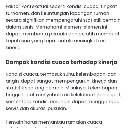
Faktor kontekstual seperti kondisi cuaca, tingkat
turnamen, dan keuntungan lapangan rumah
secara signifikan mempengaruhi statistik pemain
dalam tenis. Memahami elemen-elemen ini
dapat membantu pemain dan pelatih membuat
keputusan yang tepat untuk meningkatkan
kinerja.
Dampak kondisi cuaca terhadap kinerja
Kondisi cuaca, termasuk suhu, kelembapan, dan
angin, dapat sangat mempengaruhi kinerja dan
statistik seorang pemain. Misalnya, kelembapan
tinggi dapat menyebabkan kelelahan lebih cepat,
sementara kondisi berangin dapat mengganggu
servis dan akurasi pukulan.
Pemain harus memantau ramalan cuaca