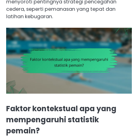
menyoroti pentingnya strategi pencegahan
cedera, seperti pemanasan yang tepat dan
latihan kebugaran.
Faktor kontekstual apa yang
mempengaruhi statistik
pemain?