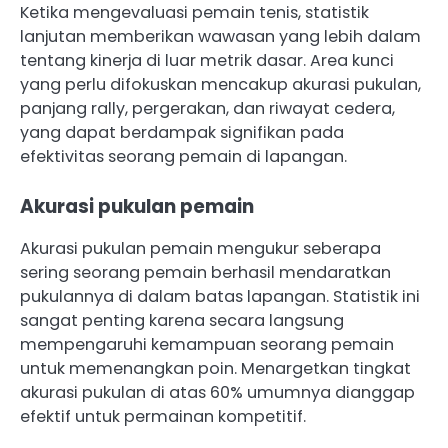
Ketika mengevaluasi pemain tenis, statistik
lanjutan memberikan wawasan yang lebih dalam
tentang kinerja di luar metrik dasar. Area kunci
yang perlu difokuskan mencakup akurasi pukulan,
panjang rally, pergerakan, dan riwayat cedera,
yang dapat berdampak signifikan pada
efektivitas seorang pemain di lapangan.
Akurasi pukulan pemain
Akurasi pukulan pemain mengukur seberapa
sering seorang pemain berhasil mendaratkan
pukulannya di dalam batas lapangan. Statistik ini
sangat penting karena secara langsung
mempengaruhi kemampuan seorang pemain
untuk memenangkan poin. Menargetkan tingkat
akurasi pukulan di atas 60% umumnya dianggap
efektif untuk permainan kompetitif.