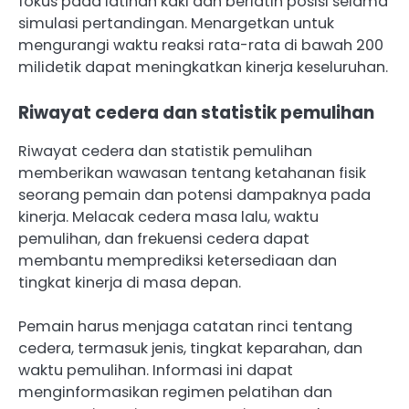
fokus pada latihan kaki dan berlatih posisi selama
simulasi pertandingan. Menargetkan untuk
mengurangi waktu reaksi rata-rata di bawah 200
milidetik dapat meningkatkan kinerja keseluruhan.
Riwayat cedera dan statistik pemulihan
Riwayat cedera dan statistik pemulihan
memberikan wawasan tentang ketahanan fisik
seorang pemain dan potensi dampaknya pada
kinerja. Melacak cedera masa lalu, waktu
pemulihan, dan frekuensi cedera dapat
membantu memprediksi ketersediaan dan
tingkat kinerja di masa depan.
Pemain harus menjaga catatan rinci tentang
cedera, termasuk jenis, tingkat keparahan, dan
waktu pemulihan. Informasi ini dapat
menginformasikan regimen pelatihan dan