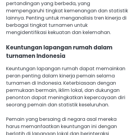
pertandingan yang berbeda, yang
mempengaruhi tingkat kemenangan dan statistik
lainnya. Penting untuk menganalisis tren kinerja di
berbagai tingkat turnamen untuk
mengidentifikasi kekuatan dan kelemahan.
Keuntungan lapangan rumah dalam
turnamen Indonesia
Keuntungan lapangan rumah dapat memainkan
peran penting dalam kinerja pemain selama
turnamen di Indonesia. Keterbiasaan dengan
permukaan bermain, iklim lokal, dan dukungan
penonton dapat meningkatkan kepercayaan diri
seorang pemain dan statistik keseluruhan.
Pemain yang bersaing di negara asal mereka
harus memanfaatkan keuntungan ini dengan
berlatih di lapangan lokal dan berinteraksi