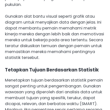
pukulan.
Gunakan alat bantu visual seperti grafik atau
diagram untuk menyajikan data dengan jelas. Ini
dapat membantu pemain memahami metrik
kinerja mereka dengan lebih baik dan memotivasi
mereka untuk bekerja pada area tertentu. Secara
teratur diskusikan temuan dengan pemain untuk
memastikan mereka memahami pentingnya
statistik tersebut.
Tetapkan Tujuan Berdasarkan Statistik
Menetapkan tujuan berdasarkan statistik pemain
sangat penting untuk pengembangan. Gunakan
wawasan yang diperoleh dari analisis data untuk
membuat tujuan yang spesifik, terukur, dapat
dicapai, relevan, dan berbatas waktu (SMART).
Misalnya, jika persentase servis pertama seorang