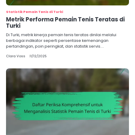
Statistik Pemain Tenis di Turki
Metrik Performa Pemain Tenis Teratas di
Turki
Di Turki, metrik kinerja pemain tenis teratas dinilai melalui
berbagai indikator seperti persentase kemenangan
pertandingan, poin peringkat, dan statistik servis.…
Clara Voss
11/12/2025