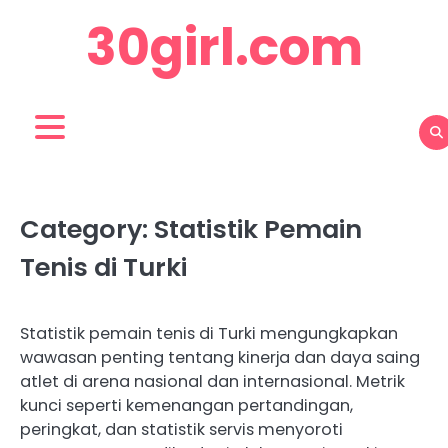
Skip
30girl.com
to
content
Category:
Statistik Pemain
Tenis di Turki
Statistik pemain tenis di Turki mengungkapkan
wawasan penting tentang kinerja dan daya saing
atlet di arena nasional dan internasional. Metrik
kunci seperti kemenangan pertandingan,
peringkat, dan statistik servis menyoroti