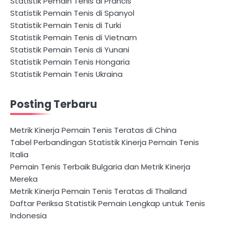
Statistik Pemain Tenis di Prancis
Statistik Pemain Tenis di Spanyol
Statistik Pemain Tenis di Turki
Statistik Pemain Tenis di Vietnam
Statistik Pemain Tenis di Yunani
Statistik Pemain Tenis Hongaria
Statistik Pemain Tenis Ukraina
Posting Terbaru
Metrik Kinerja Pemain Tenis Teratas di China
Tabel Perbandingan Statistik Kinerja Pemain Tenis
Italia
Pemain Tenis Terbaik Bulgaria dan Metrik Kinerja
Mereka
Metrik Kinerja Pemain Tenis Teratas di Thailand
Daftar Periksa Statistik Pemain Lengkap untuk Tenis
Indonesia