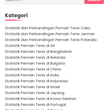
for:
Kategori
Statistik dan Perbandingan Pemain Tenis Ceko
Statistik dan Perbandingan Pemain Tenis Jerman
Statistik dan Perbandingan Pemain Tenis Polandia
Statistik Pemain Tenis di AS
Statistik Pemain Tenis di Bangladesh
Statistik Pemain Tenis di Belanda
Statistik Pemain Tenis di Bulgaria
Statistik Pemain Tenis di China
Statistik Pemain Tenis di India
Statistik Pemain Tenis di Indonesia
Statistik Pemain Tenis di Israel
Statistik Pemain Tenis di Jepang
Statistik Pemain Tenis di Korea Selatan
Statistik Pemain Tenis di Portugal