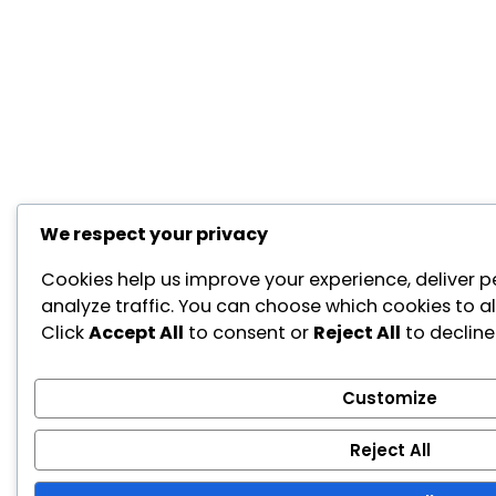
We respect your privacy
Cookies help us improve your experience, deliver p
analyze traffic. You can choose which cookies to a
Click
Accept All
to consent or
Reject All
to decline
Customize
Reject All