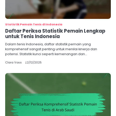
Statistik Pemain Tenis di Indonesia
Daftar Periksa Statistik Pemain Lengkap
untuk Tenis Indonesia
Dalam tenis Indonesia, daftar statistik pemain yang
komprehensif sangat penting untuk menilai kinerja dan
potensi. Statistik kunci seperti kemenangan dan…
Clara Voss
22/12/2025