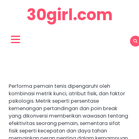
Skip
30girl.com
to
content
Performa pemain tenis dipengaruhi oleh
kombinasi metrik kunci, atribut fisik, dan faktor
psikologis. Metrik seperti persentase
kemenangan pertandingan dan poin break
yang dikonversi memberikan wawasan tentang
efektivitas seorang pemain, sementara sifat
fisik seperti kecepatan dan daya tahan
memainkan peran penting dalam kemampuan