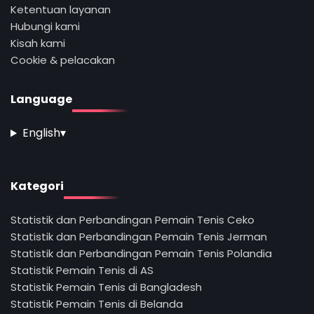
Ketentuan layanan
Hubungi kami
Kisah kami
Cookie & pelacakan
Language
English
▾
Kategori
Statistik dan Perbandingan Pemain Tenis Ceko
Statistik dan Perbandingan Pemain Tenis Jerman
Statistik dan Perbandingan Pemain Tenis Polandia
Statistik Pemain Tenis di AS
Statistik Pemain Tenis di Bangladesh
Statistik Pemain Tenis di Belanda