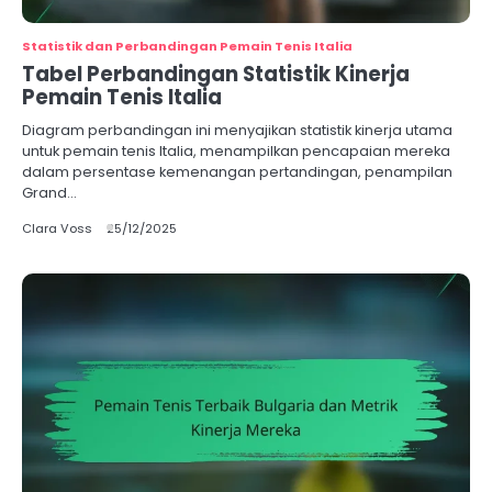
Statistik dan Perbandingan Pemain Tenis Italia
Tabel Perbandingan Statistik Kinerja
Pemain Tenis Italia
Diagram perbandingan ini menyajikan statistik kinerja utama
untuk pemain tenis Italia, menampilkan pencapaian mereka
dalam persentase kemenangan pertandingan, penampilan
Grand…
Clara Voss
25/12/2025