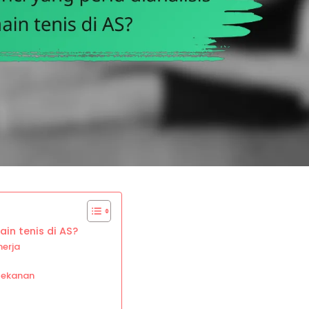
ain tenis di AS?
nerja
 tekanan