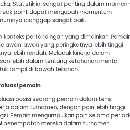
ka. Statistik ini sangat penting dalam momen
i break point dapat mengubah momentum
 umumnya dianggap sangat baik.
kan konteks pertandingan yang dimainkan. Pemai
lawan lawan yang peringkatnya lebih tinggi
ya lebih rendah. Melacak kinerja dalam
san lebih dalam tentang ketahanan mental
k tampil di bawah tekanan.
valuasi pemain
luasi posisi seorang pemain dalam tenis
inerja dalam turnamen, dengan poin lebih tinggi
ngsi. Pemain mengumpulkan poin selama period
hi penempatan mereka dalam turnamen.