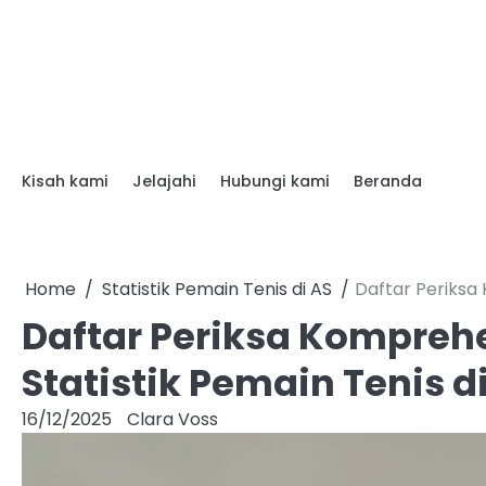
Skip
to
content
Kisah kami
Jelajahi
Hubungi kami
Beranda
Home
Statistik Pemain Tenis di AS
Daftar Periksa 
Daftar Periksa Kompreh
Statistik Pemain Tenis d
16/12/2025
Clara Voss