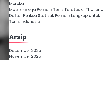
Mereka
Metrik Kinerja Pemain Tenis Teratas di Thailand
Daftar Periksa Statistik Pemain Lengkap untuk
Tenis Indonesia
Arsip
December 2025
November 2025