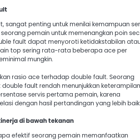
ult
ult, sangat penting untuk menilai kemampuan ser
s seorang pemain untuk memenangkan poin se
ble fault dapat menyoroti ketidakstabilan ata
in top sering rata-rata beberapa ace per
seminimal mungkin.
tikan rasio ace terhadap double fault. Seorang
t double fault rendah menunjukkan keterampila
persentase servis pertama pemain, karena
elasi dengan hasil pertandingan yang lebih baik
kinerja di bawah tekanan
erapa efektif seorang pemain memanfaatkan