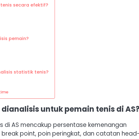
enis secara efektif?
isis pemain?
isis statistik tenis?
-time
 dianalisis untuk pemain tenis di AS
enis di AS mencakup persentase kemenangan
rsi break point, poin peringkat, dan catatan head